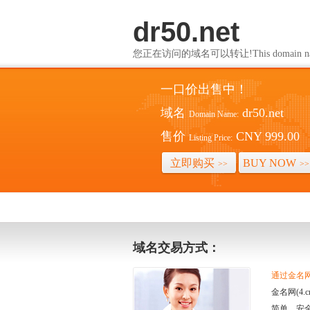
dr50.net
您正在访问的域名可以转让!This domain name i
一口价出售中！
域名
dr50.net
Domain Name:
售价
CNY 999.00
Listing Price:
立即购买
BUY NOW
>>
>>
域名交易方式：
通过金名网(
金名网(4
简单、安