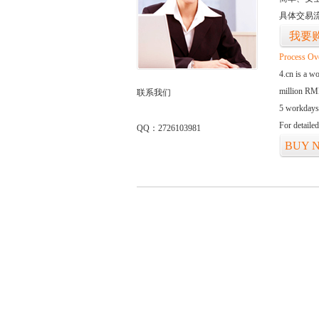
具体交易
我要
Process Ov
4.cn is a w
million RMB
联系我们
5 workdays
For detaile
QQ：2726103981
BUY 