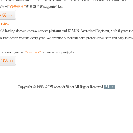
流程可
“点击这里”
查看或咨询support@4.cn。
购买
>>
erview:
orld leading domain escrow service platform and ICANN-Accredited Registrar, with 6 years ri
 transaction volume every year. We promise our clients with professional, safe and easy third-
.
d process, you can
“visit here”
or contact support@4.cn.
NOW
>>
Copyright © 1998 -2025 www.dr50.net All Rights Reserved
51La